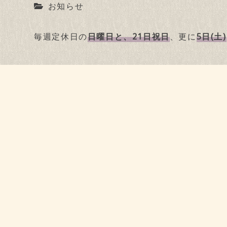
お知らせ
毎週定休日の
日曜日と、21日祝日
、更に
5日(土)