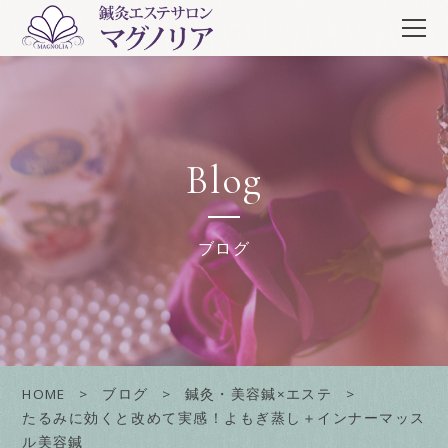
Blog
ブログ
HOME
ブログ
鍼灸・美容鍼×エステ
たるみに効くと改めて実感！よもぎ蒸し＋インナーマッス
ル美容鍼